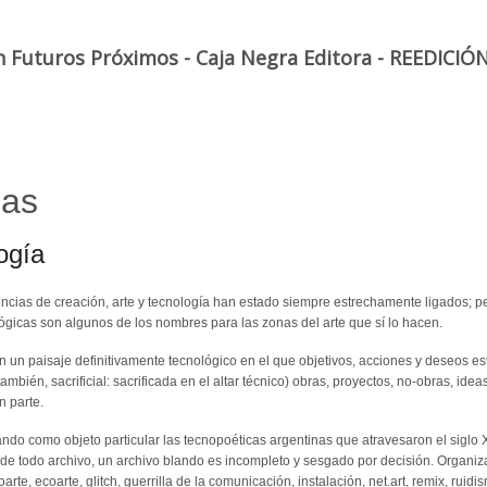
n Futuros Próximos - Caja Negra Editora - REEDICIÓ
nas
ogía
ncias de creación, arte y tecnología han estado siempre estrechamente ligados; pe
lógicas son algunos de los nombres para las zonas del arte que sí lo hacen.
en un paisaje definitivamente tecnológico en el que objetivos, acciones y deseos e
mbién, sacrificial: sacrificada en el altar técnico) obras, proyectos, no-obras, ide
n parte.
ndo como objeto particular las tecnopoéticas argentinas que atravesaron el siglo 
a de todo archivo, un archivo blando es incompleto y sesgado por decisión. Organiz
arte, ecoarte, glitch, guerrilla de la comunicación, instalación, net.art, remix, ruid