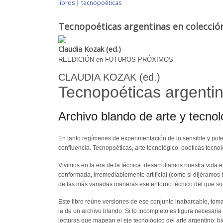
libros
|
tecnopoéticas
Tecnopoéticas argentinas en colecció
Claudia Kozak (ed.)
REEDICIÓN en FUTUROS PRÓXIMOS
CLAUDIA KOZAK (ed.)
Tecnopoéticas argenti
Archivo blando de arte y tecnol
En tanto regímenes de experimentación de lo sensible y pote
confluencia. Tecnopoéticas, arte tecnológico, poéticas tecno
Vivimos en la era de la técnica: desarrollamos nuestra vida 
conformada, irremediablemente artificial (como si dijéramos ta
de las más variadas maneras ese entorno técnico del que so
Este libro reúne versiones de ese conjunto inabarcable, toma
la de un archivo blando. Si lo incompleto es figura necesari
lecturas que mapean el eje tecnológico del arte argentino: bio