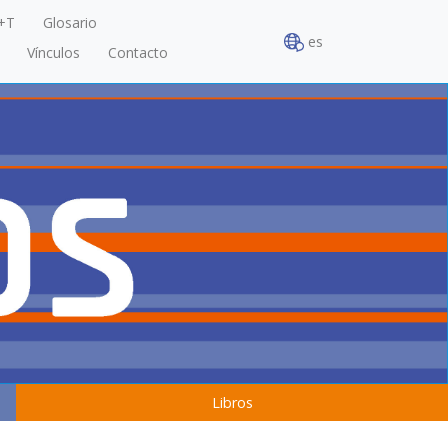
+T
Glosario
es
Vínculos
Contacto
Libros