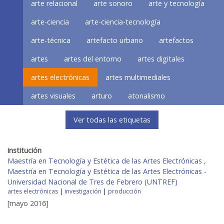
arte relacional
arte sonoro
arte y tecnología
arte-ciencia
arte-ciencia-tecnología
arte-técnica
artefacto urbano
artefactos
artes
artes del entorno
artes digitales
artes electrónicas
artes multimediales
artes visuales
arturo
atonalismo
Ver todas las etiquetas
institución
Maestría en Tecnología y Estética de las Artes Electrónicas ,
Maestría en Tecnología y Estética de las Artes Electrónicas -
Universidad Nacional de Tres de Febrero (UNTREF)
artes electrónicas
|
investigación
|
producción
[mayo 2016]