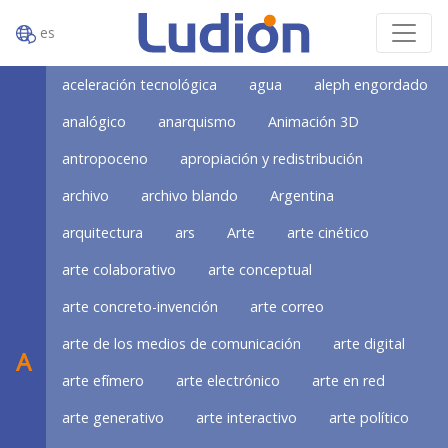
es
aceleración tecnológica
agua
aleph engordado
analógico
anarquismo
Animación 3D
antropoceno
apropiación y redistribución
archivo
archivo blando
Argentina
arquitectura
ars
Arte
arte cinético
arte colaborativo
arte conceptual
arte concreto-invención
arte correo
arte de los medios de comunicación
arte digital
A
arte efímero
arte electrónico
arte en red
arte generativo
arte interactivo
arte político