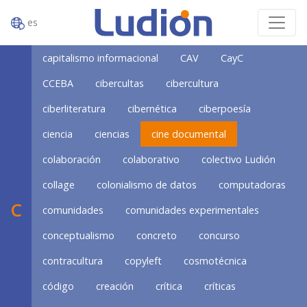
es
capitalismo informacional
CAV
CayC
CCEBA
cibercultas
cibercultura
ciberliteratura
cibernética
ciberpoesía
ciencia
ciencias
cine documental
colaboración
colaborativo
colectivo Ludión
collage
colonialismo de datos
computadoras
C
comunidades
comunidades experimentales
conceptualismo
concreto
concurso
contracultura
copyleft
cosmotécnica
código
creación
crítica
críticas