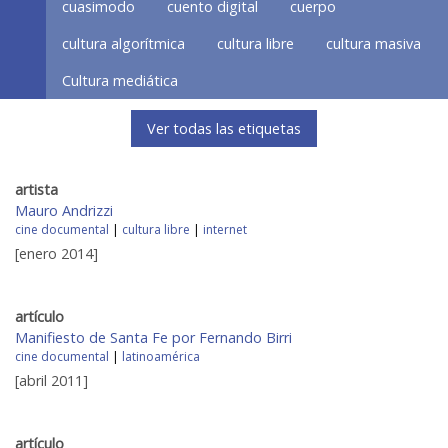
cuasimodo
cuento digital
cuerpo
cultura algorítmica
cultura libre
cultura masiva
Cultura mediática
Ver todas las etiquetas
artista
Mauro Andrizzi
cine documental
|
cultura libre
|
internet
[enero 2014]
artículo
Manifiesto de Santa Fe por Fernando Birri
cine documental
|
latinoamérica
[abril 2011]
artículo