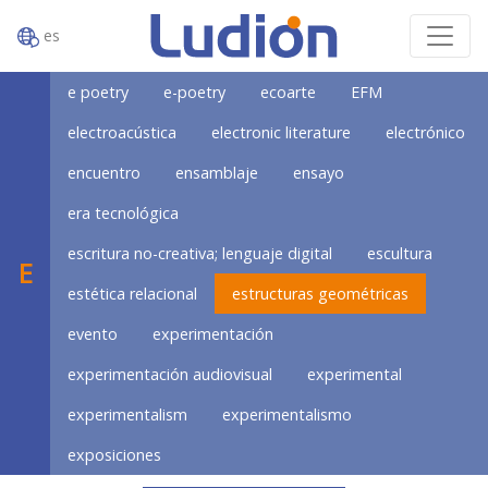
es
e poetry
e-poetry
ecoarte
EFM
electroacústica
electronic literature
electrónico
encuentro
ensamblaje
ensayo
era tecnológica
escritura no-creativa; lenguaje digital
escultura
E
estética relacional
estructuras geométricas
evento
experimentación
experimentación audiovisual
experimental
experimentalism
experimentalismo
exposiciones