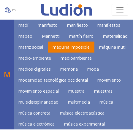
es
madí
manifesto
manifiesto
manifiestos
mapeo
Marinetti
martín fierro
materialidad
matriz social
máquina imposible
máquina inútil
medio-ambiente
medioambiente
medios digitales
memoria
moda
M
modernidad tecnológica occidental
movimiento
movimiento espacial
muestra
muestras
multidisciplinariedad
multimedia
música
música concreta
música electroacústica
música electrónica
música experimental