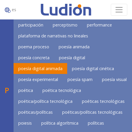
es
participación
perceptismo
performance
plataforma de narrativas no lineales
poema proceso
poesía animada
poesía concreta
poesía digital
poesía digital animada
poesía digital cinética
poesía experimental
poesía spam
poesía visual
P
poética
poética tecnológica
poética/política tecnológica
poéticas tecnológicas
poéticas/políticas
poéticas/políticas tecnológicas
poiesis
política algorítmica
políticas