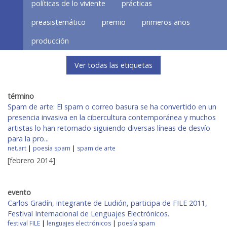
políticas de lo viviente
prácticas
preasistemático
premio
primeros años
producción
Ver todas las etiquetas
término
Spam de arte: El spam o correo basura se ha convertido en un
presencia invasiva en la cibercultura contemporánea y muchos
artistas lo han retomado siguiendo diversas líneas de desvío
para la pro...
net.art
|
poesía spam
|
spam de arte
[febrero 2014]
evento
Carlos Gradín, integrante de Ludión, participa de FILE 2011,
Festival Internacional de Lenguajes Electrónicos.
festival FILE
|
lenguajes electrónicos
|
poesía spam