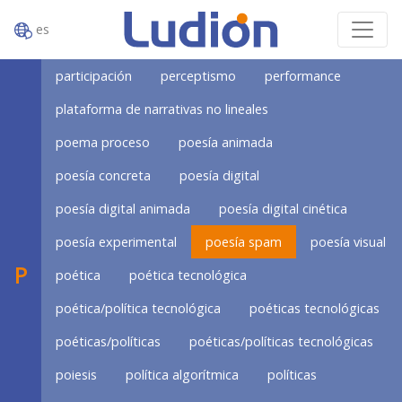
es
participación
perceptismo
performance
plataforma de narrativas no lineales
poema proceso
poesía animada
poesía concreta
poesía digital
poesía digital animada
poesía digital cinética
poesía experimental
poesía spam
poesía visual
P
poética
poética tecnológica
poética/política tecnológica
poéticas tecnológicas
poéticas/políticas
poéticas/políticas tecnológicas
poiesis
política algorítmica
políticas