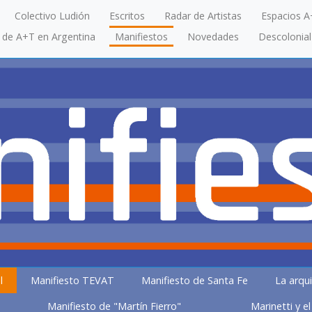
Colectivo Ludión
Escritos
Radar de Artistas
Espacios A
a de A+T en Argentina
Manifiestos
Novedades
Descolonial
l
Manifiesto TEVAT
Manifiesto de Santa Fe
La arqui
Manifiesto de "Martín Fierro"
Marinetti y e