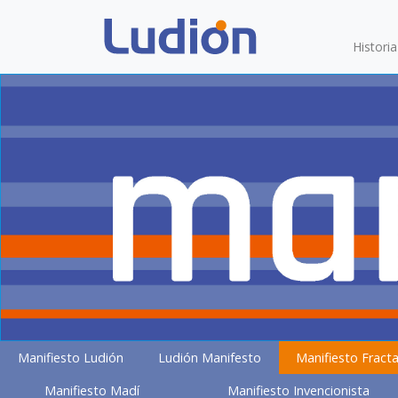
Histori
Manifiesto Ludión
Ludión Manifesto
Manifiesto Fracta
Manifiesto Madí
Manifiesto Invencionista