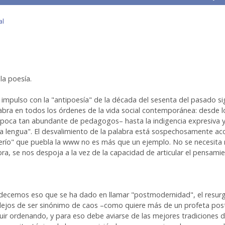
al
la poesía.
e impulso con la "antipoesía" de la década del sesenta del pasado si
labra en todos los órdenes de la vida social contemporánea: desde 
época tan abundante de pedagogos– hasta la indigencia expresiva y e
la lengua". El desvalimiento de la palabra está sospechosamente a
querío" que puebla la www no es más que un ejemplo. No se necesita 
bra, se nos despoja a la vez de la capacidad de articular el pensam
decemos eso que se ha dado en llamar "postmodernidad", el resurg
 lejos de ser sinónimo de caos –como quiere más de un profeta pos
uir ordenando, y para eso debe aviarse de las mejores tradiciones d