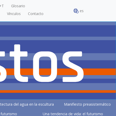
+T
Glosario
es
Vínculos
Contacto
tectura del agua en la escultura
Manifiesto preasistemático
l futurismo
Una tendencia de vida: el futurismo