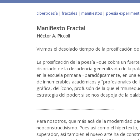
ciberpoesía
|
fractales
|
manifiestos
|
poesía experiment
Manifiesto Fractal
Héctor A. Piccoli
Vivimos el desolado tiempo de la prosificación de 
La prosificación de la poesía –que cobra un fuert
disociado de la decadencia generalizada de la pa
en la escuela primaria –paradójicamente, en una 
de innumerables académicos y "profesionales de 
gráfica, del ícono, profusión de la que el "muñe
estrategia del poder: si se nos despoja de la pala
...................................................................................
Para nosotros, que más acá de la modernidad pa
neoconstructivismo. Pues así como el hipertexto,
superador, así también el nuevo arte ha de constr