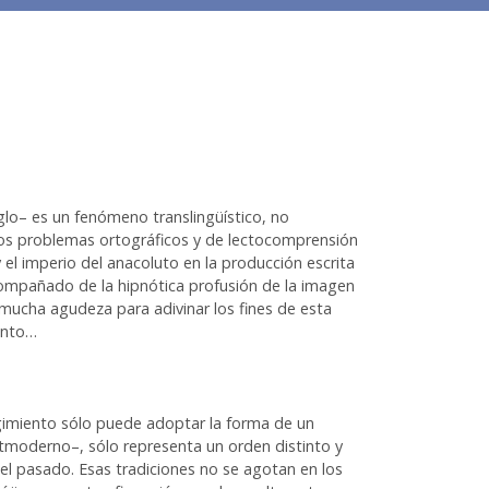
glo– es un fenómeno translingüístico, no
los problemas ortográficos y de lectocomprensión
l imperio del anacoluto en la producción escrita
compañado de la hipnótica profusión de la imagen
mucha agudeza para adivinar los fines de esta
iento…
imiento sólo puede adoptar la forma de un
tmoderno–, sólo representa un orden distinto y
el pasado. Esas tradiciones no se agotan en los