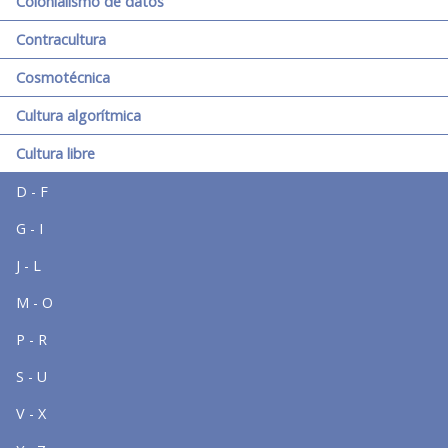
Colonialismo de datos
Contracultura
Cosmotécnica
Cultura algorítmica
Cultura libre
D - F
G - I
J - L
M - O
P - R
S - U
V - X