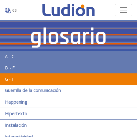
es
A - C
D - F
G - I
Guerrilla de la comunicación
Happening
Hipertexto
Instalación
Interactividad