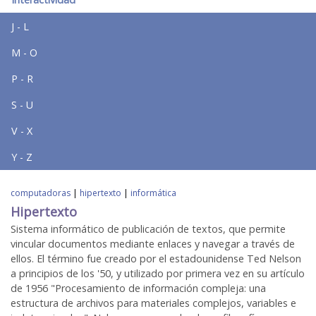
J - L
M - O
P - R
S - U
V - X
Y - Z
computadoras
|
hipertexto
|
informática
Hipertexto
Sistema informático de publicación de textos, que permite
vincular documentos mediante enlaces y navegar a través de
ellos. El término fue creado por el estadounidense Ted Nelson
a principios de los '50, y utilizado por primera vez en su artículo
de 1956 "Procesamiento de información compleja: una
estructura de archivos para materiales complejos, variables e