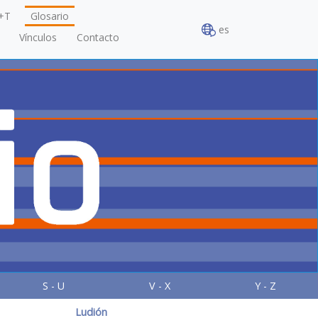
+T
Glosario
es
Vínculos
Contacto
S - U
V - X
Y - Z
Ludión