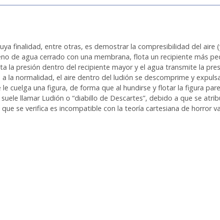
 finalidad, entre otras, es demostrar la compresibilidad del aire (y
 lleno de agua cerrado con una membrana, flota un recipiente más peq
a la presión dentro del recipiente mayor y el agua transmite la presi
 a la normalidad, el aire dentro del ludión se descomprime y expulsa 
 cuelga una figura, de forma que al hundirse y flotar la figura parec
 se suele llamar Ludión o “diabillo de Descartes”, debido a que se atr
o que se verifica es incompatible con la teoría cartesiana de horror v