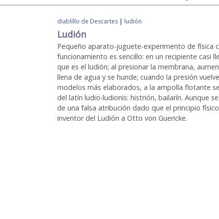
diablillo de Descartes
|
ludión
Ludión
Pequeño aparato-juguete-experimento de física cuya
funcionamiento es sencillo: en un recipiente casi
que es el ludión; al presionar la membrana, aument
llena de agua y se hunde; cuando la presión vuelve
modelos más elaborados, a la ampolla flotante se le
del latín ludio-ludionis: histrión, bailarín. Aunque
de una falsa atribución dado que el principio físic
inventor del Ludión a Otto von Guericke.