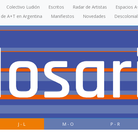
Colectivo Ludión
Escritos
Radar de Artistas
Espacios A
a de A+T en Argentina
Manifiestos
Novedades
Descolonial
J - L
M - O
P - R