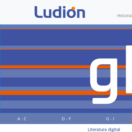
Histori
A - C
D - F
G - I
Literatura digital