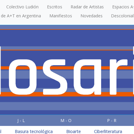
Colectivo Ludión
Escritos
Radar de Artistas
Espacios A
a de A+T en Argentina
Manifiestos
Novedades
Descolonial
J - L
M - O
P - R
l
Basura tecnológica
Bioarte
Ciberliteratura