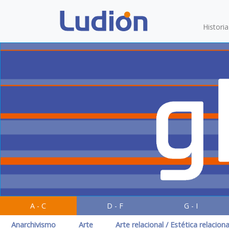
Histori
A - C
D - F
G - I
Anarchivismo
Arte
Arte relacional / Estética relaciona