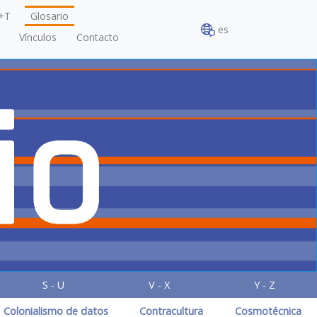
+T
Glosario
es
Vínculos
Contacto
S - U
V - X
Y - Z
Colonialismo de datos
Contracultura
Cosmotécnica