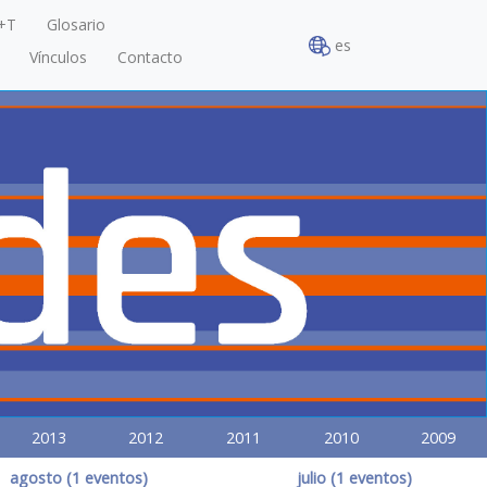
+T
Glosario
es
Vínculos
Contacto
2013
2012
2011
2010
2009
agosto (1 eventos)
julio (1 eventos)