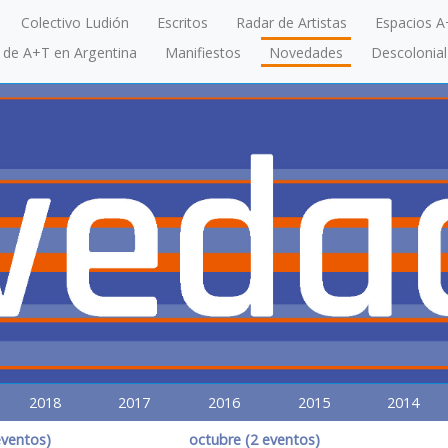
Colectivo Ludión
Escritos
Radar de Artistas
Espacios A
a de A+T en Argentina
Manifiestos
Novedades
Descolonial
2018
2017
2016
2015
2014
eventos)
octubre (2 eventos)