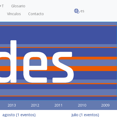
+T
Glosario
es
Vínculos
Contacto
2013
2012
2011
2010
2009
agosto (1 eventos)
julio (1 eventos)