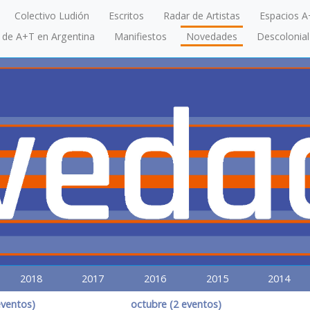
Colectivo Ludión
Escritos
Radar de Artistas
Espacios A
a de A+T en Argentina
Manifiestos
Novedades
Descolonial
2018
2017
2016
2015
2014
eventos)
octubre (2 eventos)