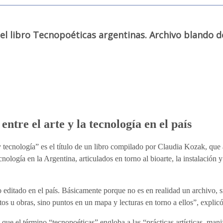
el libro Tecnopoéticas argentinas. Archivo blando d
entre el arte y la tecnología en el país
 tecnología” es el título de un libro compilado por Claudia Kozak, que
cnología en la Argentina, articulados en torno al bioarte, la instalación 
 editado en el país. Básicamente porque no es en realidad un archivo, 
s u obras, sino puntos en un mapa y lecturas en torno a ellos”, explic
 que el término “tecnopoéticas” engloba a las “prácticas artísticas, man