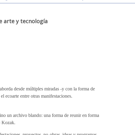
e arte y tecnología
 aborda desde múltiples miradas -y con la forma de
y el ecoarte entre otras manifestaciones.
sino un archivo blando: una forma de reunir en forma
ó Kozak.
ifestaciones, proyectos, no-obras, ideas y programas