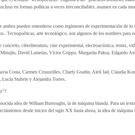
, incluso en formas políticas a veces irreconciliables, asumen en cada m
 ambos pueden entenderse como regímenes de experimentación de lo sen
ra-. Tecnopoéticas, arte tecnológico, son algunos de los nombres para zo
te concreto, ciberliteratura, cine experimental, electroacústica, remix, 
a Minujín, David Lamelas, Víctor Grippo, Margarita Paksa, Edgardo An
lavia Costa, Carmen Crouzeilles, Charly Gradin, Alelí Jait, Claudia Ko
 Lucía Stubrin y Alejandra Torres.
do”?
a conocida idea de William Burroughs, la de máquina blanda. Para un tex
ectándonos desde inicios del siglo XX hasta ahora, la idea de máquina