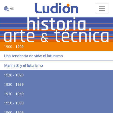
es
1900 - 1909
Una tendencia de vida: el futurismo
Marinetti y el futurismo
1920 - 1929
1930 - 1939
1940 - 1949
1950 - 1959
1960 - 1969