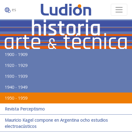
es
1900 - 1909
1920 - 1929
1930 - 1939
1940 - 1949
1950 - 1959
Revista Perceptismo
Mauricio Kagel compone en Argentina ocho estudios
electroacústicos