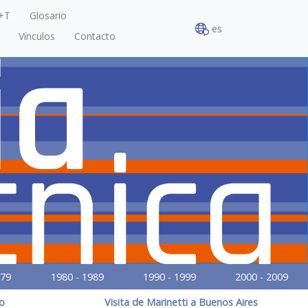
+T
Glosario
es
Vínculos
Contacto
979
1980 - 1989
1990 - 1999
2000 - 2009
ro
Visita de Marinetti a Buenos Aires