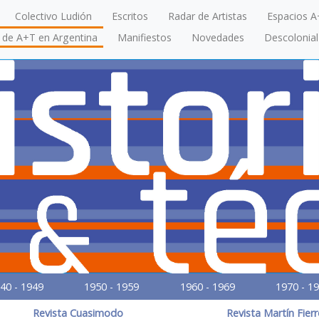
Colectivo Ludión
Escritos
Radar de Artistas
Espacios A
a de A+T en Argentina
Manifiestos
Novedades
Descolonial
40 - 1949
1950 - 1959
1960 - 1969
1970 - 1
Revista Cuasimodo
Revista Martín Fier