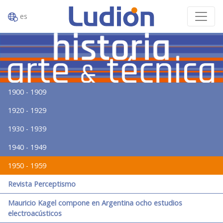
es
1900 - 1909
1920 - 1929
1930 - 1939
1940 - 1949
1950 - 1959
Revista Perceptismo
Mauricio Kagel compone en Argentina ocho estudios
electroacústicos