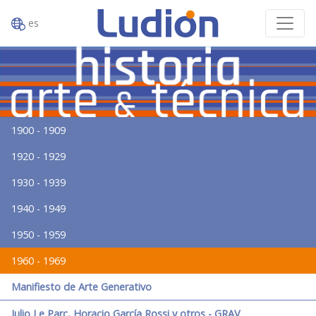
es
1900 - 1909
1920 - 1929
1930 - 1939
1940 - 1949
1950 - 1959
1960 - 1969
Manifiesto de Arte Generativo
Julio Le Parc, Horacio García Rossi y otros - GRAV