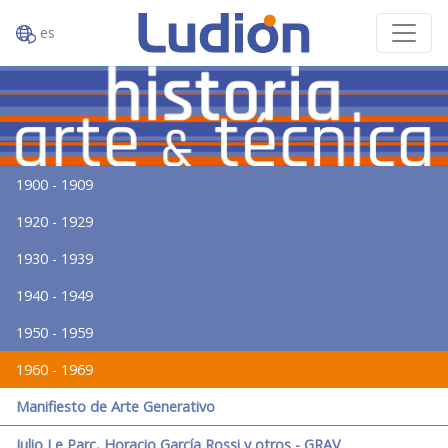
es
1900 - 1909
1920 - 1929
1930 - 1939
1940 - 1949
1950 - 1959
1960 - 1969
Manifiesto de Arte Generativo
Julio Le Parc, Horacio García Rossi y otros - GRAV