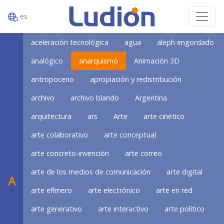
es
aceleración tecnológica
agua
aleph engordado
analógico
anarquismo
Animación 3D
antropoceno
apropiación y redistribución
archivo
archivo blando
Argentina
arquitectura
ars
Arte
arte cinético
arte colaborativo
arte conceptual
arte concreto-invención
arte correo
arte de los medios de comunicación
arte digital
A
arte efímero
arte electrónico
arte en red
arte generativo
arte interactivo
arte político