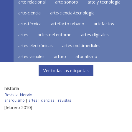
arte relacional
arte sonoro
arte y tecnología
arte-ciencia
arte-ciencia-tecnología
arte-técnica
artefacto urbano
artefactos
artes
artes del entorno
artes digitales
artes electrónicas
artes multimediales
artes visuales
arturo
atonalismo
Ver todas las etiquetas
historia
Revista Nervio
anarquismo
|
artes
|
ciencias
|
revistas
[febrero 2010]