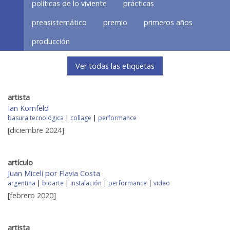
políticas de lo viviente
prácticas
preasistemático
premio
primeros años
producción
Ver todas las etiquetas
artista
Ian Kornfeld
basura tecnológica
|
collage
|
performance
[diciembre 2024]
artículo
Juan Miceli por Flavia Costa
argentina
|
bioarte
|
instalación
|
performance
|
video
[febrero 2020]
artista