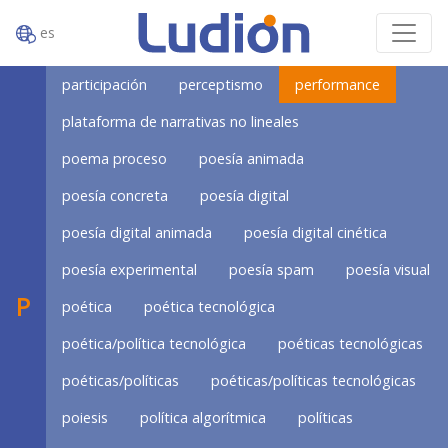
es
participación
perceptismo
performance
plataforma de narrativas no lineales
poema proceso
poesía animada
poesía concreta
poesía digital
poesía digital animada
poesía digital cinética
poesía experimental
poesía spam
poesía visual
P
poética
poética tecnológica
poética/política tecnológica
poéticas tecnológicas
poéticas/políticas
poéticas/políticas tecnológicas
poiesis
política algorítmica
políticas