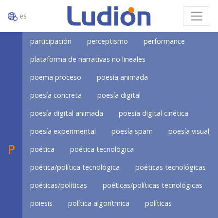
es
participación
perceptismo
performance
plataforma de narrativas no lineales
poema proceso
poesía animada
poesía concreta
poesía digital
poesía digital animada
poesía digital cinética
poesía experimental
poesía spam
poesía visual
P
poética
poética tecnológica
poética/política tecnológica
poéticas tecnológicas
poéticas/políticas
poéticas/políticas tecnológicas
poiesis
política algorítmica
políticas