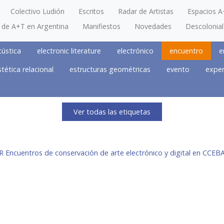
Colectivo Ludión
Escritos
Radar de Artistas
Espacios A
a de A+T en Argentina
Manifiestos
Novedades
Descolonial
cústica
electronic literature
electrónico
encuentro
e
stética relacional
estructuras geométricas
evento
exper
Ver todas las etiquetas
uentros de conservación de arte electrónico y digital en CCEBA