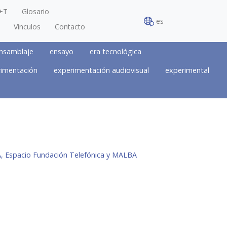
+T
Glosario
es
Vínculos
Contacto
nsamblaje
ensayo
era tecnológica
imentación
experimentación audiovisual
experimental
, Espacio Fundación Telefónica y MALBA