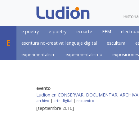
Histori
e poetry
e-poetry
ecoarte
EFM
electroa
E
escritura no-creativa; lenguaje digital
escultura
e
experimentalism
experimentalismo
exposiciones
evento
Ludion en CONSERVAR, DOCUMENTAR, ARCHIVAR Enc
archivo
|
arte digital
|
encuentro
[septiembre 2010]