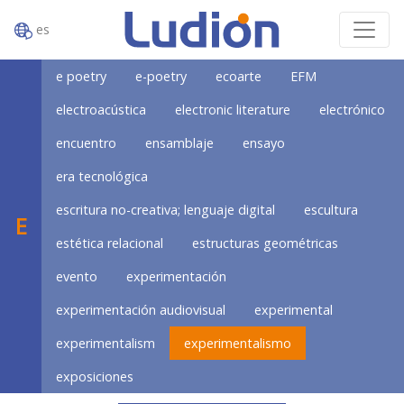
es
e poetry
e-poetry
ecoarte
EFM
electroacústica
electronic literature
electrónico
encuentro
ensamblaje
ensayo
era tecnológica
escritura no-creativa; lenguaje digital
escultura
E
estética relacional
estructuras geométricas
evento
experimentación
experimentación audiovisual
experimental
experimentalism
experimentalismo
exposiciones