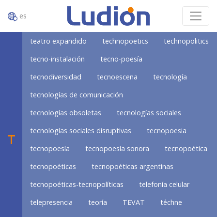
es
teatro expandido
technopoetics
technopolitics
tecno-instalación
tecno-poesía
tecnodiversidad
tecnoescena
tecnología
tecnologías de comunicación
tecnologías obsoletas
tecnologías sociales
tecnologías sociales disruptivas
tecnopoesia
T
tecnopoesía
tecnopoesía sonora
tecnopoética
tecnopoéticas
tecnopoéticas argentinas
tecnopoéticas-tecnopolíticas
telefonía celular
telepresencia
teoría
TEVAT
téchne