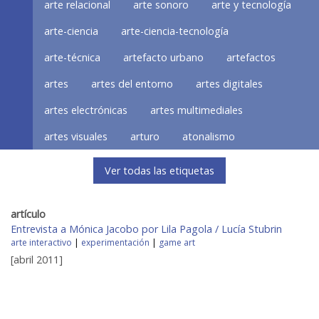
arte relacional
arte sonoro
arte y tecnología
arte-ciencia
arte-ciencia-tecnología
arte-técnica
artefacto urbano
artefactos
artes
artes del entorno
artes digitales
artes electrónicas
artes multimediales
artes visuales
arturo
atonalismo
Ver todas las etiquetas
artículo
Entrevista a Mónica Jacobo por Lila Pagola / Lucía Stubrin
arte interactivo
|
experimentación
|
game art
[abril 2011]