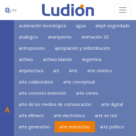
es
aceleración tecnológica
agua
aleph engordado
analógico
anarquismo
Animación 3D
antropoceno
apropiación y redistribución
archivo
archivo blando
Argentina
arquitectura
ars
Arte
arte cinético
arte colaborativo
arte conceptual
arte concreto-invención
arte correo
arte de los medios de comunicación
arte digital
A
arte efímero
arte electrónico
arte en red
arte generativo
arte interactivo
arte político