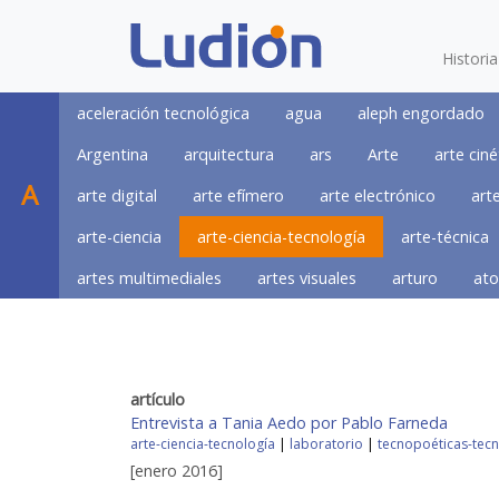
Histori
aceleración tecnológica
agua
aleph engordado
Argentina
arquitectura
ars
Arte
arte ciné
A
arte digital
arte efímero
arte electrónico
art
arte-ciencia
arte-ciencia-tecnología
arte-técnica
artes multimediales
artes visuales
arturo
ato
artículo
Entrevista a Tania Aedo por Pablo Farneda
arte-ciencia-tecnología
|
laboratorio
|
tecnopoéticas-tecn
[enero 2016]