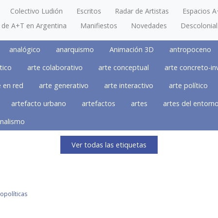
Colectivo Ludión
Escritos
Radar de Artistas
Espacios A
a de A+T en Argentina
Manifiestos
Novedades
Descolonial
analógico
anarquismo
Animación 3D
antropoceno
tico
arte colaborativo
arte conceptual
arte concreto-in
e en red
arte generativo
arte interactivo
arte político
artefacto urbano
artefactos
artes
artes del entorn
nalismo
Ver todas las etiquetas
opolíticas