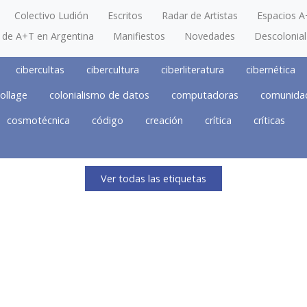
Colectivo Ludión
Escritos
Radar de Artistas
Espacios A
a de A+T en Argentina
Manifiestos
Novedades
Descolonial
cibercultas
cibercultura
ciberliteratura
cibernética
ollage
colonialismo de datos
computadoras
comunida
cosmotécnica
código
creación
crítica
críticas
Ver todas las etiquetas