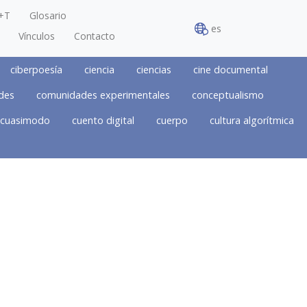
+T
Glosario
es
Vínculos
Contacto
ciberpoesía
ciencia
ciencias
cine documental
des
comunidades experimentales
conceptualismo
cuasimodo
cuento digital
cuerpo
cultura algorítmica