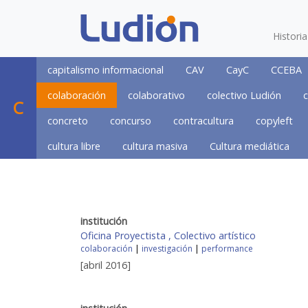
Histori
capitalismo informacional
CAV
CayC
CCEBA
colaboración
colaborativo
colectivo Ludión
c
C
concreto
concurso
contracultura
copyleft
cultura libre
cultura masiva
Cultura mediática
institución
Oficina Proyectista , Colectivo artístico
colaboración
|
investigación
|
performance
[abril 2016]