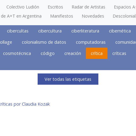
Colectivo Ludión
Escritos
Radar de Artistas
Espacios A
a de A+T en Argentina
Manifiestos
Novedades
Descolonial
cibercultas
cibercultura
ciberliteratura
cibernética
ollage
colonialismo de datos
computadoras
comunida
cosmotécnica
código
creación
crítica
críticas
Ver todas las etiquetas
críticas por Claudia Kozak