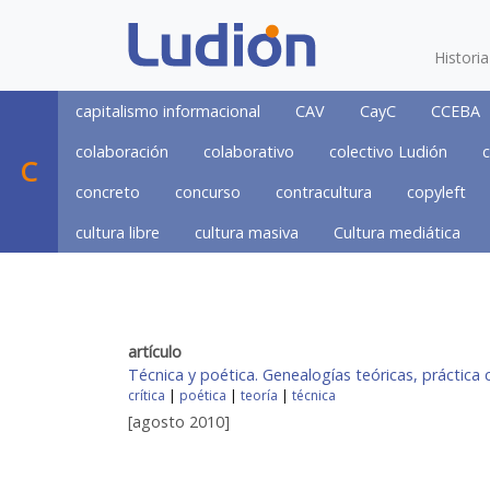
Histori
capitalismo informacional
CAV
CayC
CCEBA
colaboración
colaborativo
colectivo Ludión
c
C
concreto
concurso
contracultura
copyleft
cultura libre
cultura masiva
Cultura mediática
artículo
Técnica y poética. Genealogías teóricas, práctica 
crítica
|
poética
|
teoría
|
técnica
[agosto 2010]