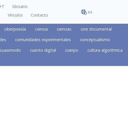
+T
Glosario
es
Vínculos
Contacto
ciberpoesía
ciencia
ciencias
cine documental
des
comunidades experimentales
conceptualismo
cuasimodo
cuento digital
cuerpo
cultura algorítmica