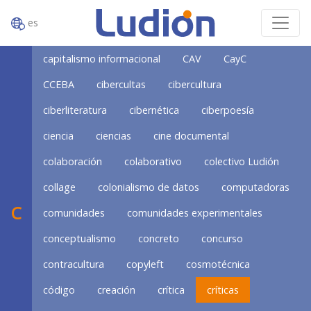
es
capitalismo informacional
CAV
CayC
CCEBA
cibercultas
cibercultura
ciberliteratura
cibernética
ciberpoesía
ciencia
ciencias
cine documental
colaboración
colaborativo
colectivo Ludión
collage
colonialismo de datos
computadoras
C
comunidades
comunidades experimentales
conceptualismo
concreto
concurso
contracultura
copyleft
cosmotécnica
código
creación
crítica
críticas