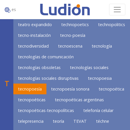
es
teatro expandido
technopoetics
technopolitics
tecno-instalación
tecno-poesía
tecnodiversidad
tecnoescena
tecnología
tecnologías de comunicación
tecnologías obsoletas
tecnologías sociales
tecnologías sociales disruptivas
tecnopoesia
T
tecnopoesía
tecnopoesía sonora
tecnopoética
tecnopoéticas
tecnopoéticas argentinas
tecnopoéticas-tecnopolíticas
telefonía celular
telepresencia
teoría
TEVAT
téchne