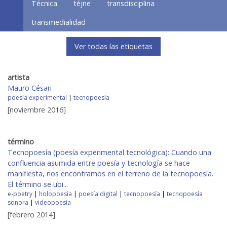
Técnica
téjne
transdisciplina
transmedialidad
Ver todas las etiquetas
artista
Mauro Césari
poesía experimental
|
tecnopoesía
[noviembre 2016]
término
Tecnopoesía (poesía experimental tecnológica): Cuando una
confluencia asumida entre poesía y tecnología se hace
manifiesta, nos encontramos en el terreno de la tecnopoesía.
El término se ubi...
e-poetry
|
holopoesía
|
poesía digital
|
tecnopoesía
|
tecnopoesía
sonora
|
videopoesía
[febrero 2014]